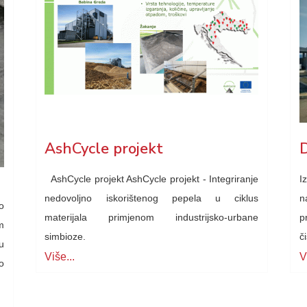
AshCycle projekt
AshCycle projekt AshCycle projekt - Integriranje
I
nedovoljno iskorištenog pepela u ciklus
n
o
materijala primjenom industrijsko-urbane
p
m
simbioze.
č
u
Više...
V
o