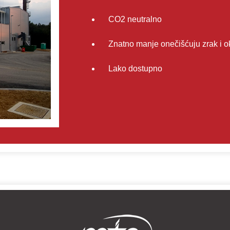
CO2 neutralno
Znatno manje onečišćuju zrak i o
Lako dostupno