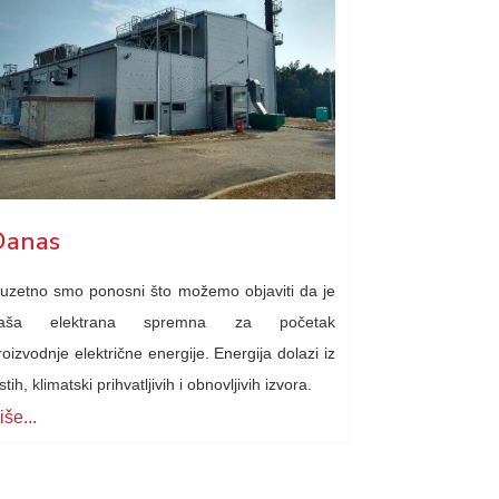
Danas
zuzetno smo ponosni što možemo objaviti da je
aša elektrana spremna za početak
roizvodnje električne energije. Energija dolazi iz
istih, klimatski prihvatljivih i obnovljivih izvora.
iše...