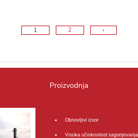
1
2
›
Proizvodnja
Obnovljivi izvor
Visoka učinkovitost sagorijevanja